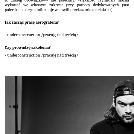
to zabieg obowiązkowy ale polecany. Większość czynności można
wykonać we własnym zakresie przy pomocy dedykowanych past
polerskich o czym informuję w chwili przekazania artefaktu :)
Jak zacząć pracę aerografem?
- underconstruction /pracuję nad treścią/
Czy prowadzę szkolenia?
- underconstruction /pracuję nad treścią/