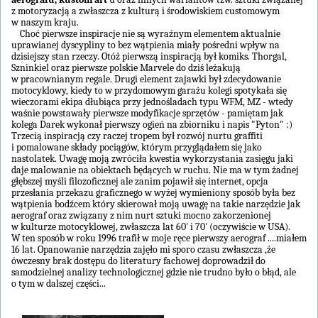
z motoryzacją a zwłaszcza z kulturą i środowiskiem customowym
w naszym kraju.
Choć pierwsze inspiracje nie są wyraźnym elementem aktualnie
uprawianej dyscypliny to bez wątpienia miały pośredni wpływ na
dzisiejszy stan rzeczy. Otóż pierwszą inspiracją był komiks. Thorgal,
Szninkiel oraz pierwsze polskie Marvele do dziś leżakują
w pracownianym regale. Drugi element zajawki był zdecydowanie
motocyklowy, kiedy to w przydomowym garażu kolegi spotykała się
wieczorami ekipa dłubiąca przy jednośladach typu WFM, MZ - wtedy
waśnie powstawały pierwsze modyfikacje sprzętów - pamiętam jak
kolega Darek wykonał pierwszy ogień na zbiorniku i napis "Pyton" :)
Trzecią inspiracją czy raczej tropem był rozwój nurtu graffiti
i pomalowane składy pociągów, którym przyglądałem się jako
nastolatek. Uwagę moją zwróciła kwestia wykorzystania zasięgu jaki
daje malowanie na obiektach będących w ruchu. Nie ma w tym żadnej
głębszej myśli filozoficznej ale zanim pojawił się internet, opcja
przesłania przekazu graficznego w wyżej wymieniony sposób była bez
wątpienia bodźcem który skierował moją uwagę na takie narzędzie jak
aerograf oraz związany z nim nurt sztuki mocno zakorzenionej
w kulturze motocyklowej, zwłaszcza lat 60' i 70' (oczywiście w USA).
W ten sposób w roku 1996 trafił w moje ręce pierwszy aerograf ....miałem
16 lat. Opanowanie narzędzia zajęło mi sporo czasu zwłaszcza ,że
ówczesny brak dostępu do literatury fachowej doprowadził do
samodzielnej analizy technologicznej gdzie nie trudno było o błąd, ale
o tym w dalszej części...