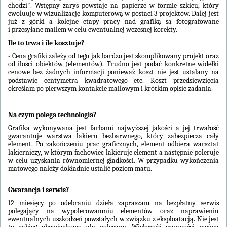
chodzi". Wstępny zarys powstaje na papierze w formie szkicu, który
ewoluuje w wizualizację komputerową w postaci 3 projektów. Dalej jest
już z górki a kolejne etapy pracy nad grafiką są fotografowane
i przesyłane mailem w celu ewentualnej wczesnej korekty.
Ile to trwa i ile kosztuje?
- Cena grafiki zależy od tego jak bardzo jest skomplikowany projekt oraz
od ilości obiektów (elementów). Trudno jest podać konkretne widełki
cenowe bez żadnych informacji ponieważ koszt nie jest ustalany na
podstawie centymetra kwadratowego etc. Koszt przedsięwzięcia
określam po pierwszym kontakcie mailowym i krótkim opisie zadania.
Na czym polega technologia?
Grafika wykonywana jest farbami najwyższej jakości a jej trwałość
gwarantuje warstwa lakieru bezbarwnego, który zabezpiecza cały
element. Po zakończeniu prac graficznych, element odbiera warsztat
lakierniczy, w którym fachowiec lakieruje element a następnie poleruje
w celu uzyskania równomiernej gładkości. W przypadku wykończenia
matowego należy dokładnie ustalić poziom matu.
Gwarancja i serwis?
12 miesięcy po odebraniu dzieła zapraszam na bezpłatny serwis
polegający na wypolerowamniu elementów oraz naprawieniu
ewentualnych uszkodzeń powstałych w związku z eksploatacją. Nie jest