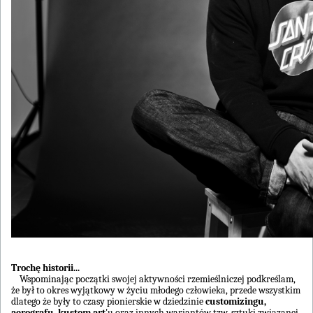
Trochę historii...
Wspominając początki swojej aktywności rzemieślniczej podkreślam,
że był to okres wyjątkowy w życiu młodego człowieka, przede wszystkim
dlatego że były to czasy pionierskie w dziedzinie
customizingu,
aerografu, kustom art
'u oraz innych wariantów tzw. sztuki związanej