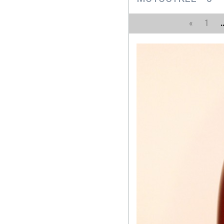
«
1
.