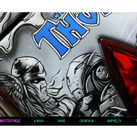
MOTOCYKLE
KASKI
INNE
GRAFIKA
IMPREZY