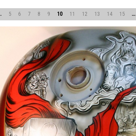
..
5
6
7
8
9
10
11
12
13
14
15
...