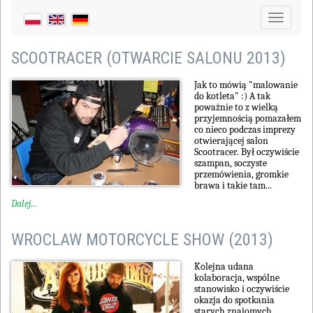
Toggle
navigati
SCOOTRACER (OTWARCIE SALONU 2013)
Jak to mówią "malowanie
do kotleta" :) A tak
poważnie to z wielką
przyjemnością pomazałem
co nieco podczas imprezy
otwierającej salon
Scootracer. Był oczywiście
szampan, soczyste
przemówienia, gromkie
brawa i takie tam...
Dalej...
WROCLAW MOTORCYCLE SHOW (2013)
Kolejna udana
kolaboracja, wspólne
stanowisko i oczywiście
okazja do spotkania
starych znajomych.